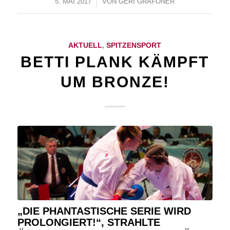
5. MAI 2017
/
VON
GERI GRAFONER
AKTUELL
,
SPITZENSPORT
BETTI PLANK KÄMPFT
UM BRONZE!
„DIE PHANTASTISCHE SERIE WIRD
PROLONGIERT!“, STRAHLTE