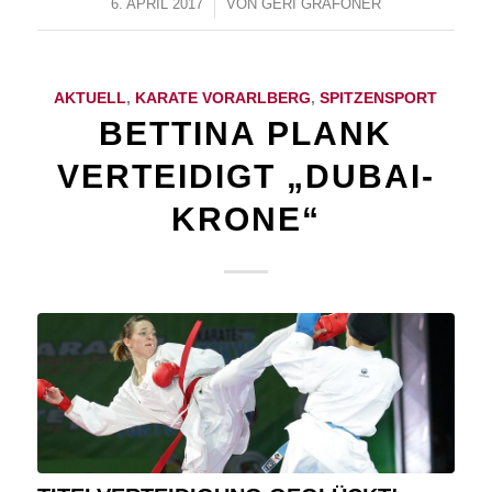
6. APRIL 2017
/
VON
GERI GRAFONER
AKTUELL
,
KARATE VORARLBERG
,
SPITZENSPORT
BETTINA PLANK
VERTEIDIGT „DUBAI-
KRONE“