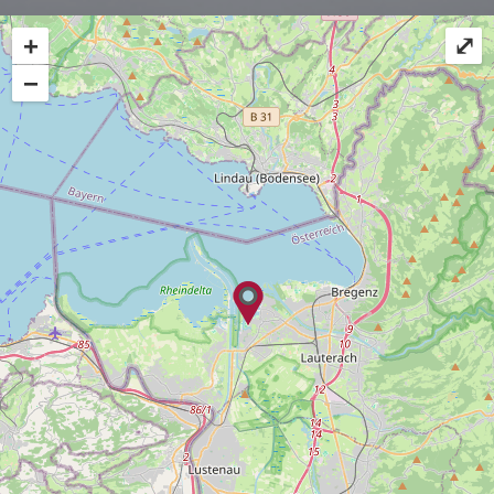
+
⤢
−