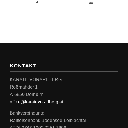
KONTAKT
KARATE VORARLBERG
Roßmähder 1
A-6850 Dornbirn
office@karatevorarlberg.at
Bankverbindung:
Raiffeisenbank Bodensee-Leiblachtal
AT76 3743 1000 0251 1699